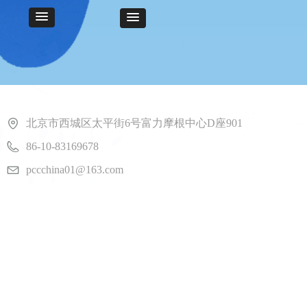
北京市西城区太平街6号富力摩根中心D座901
86-10-83169678
pccchina01@163.com