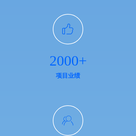
编程。
ꀧ
2000+
项目业绩
ꁘ