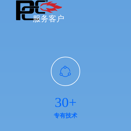
置，与对接管道相连。这样不仅减
主动切断燃烧系统的供给燃料，避
少了现场的工作量，同时保持了装
免可燃物在炉膛内积聚，防止爆
置的整体规整性，对装置的检修和
燃、爆炸等事故的发生。具体应用
服务客户
操作都有很大的好处。
上，主要包括焚烧系统吹扫，燃料
气切断阀泄露检测，点火烧嘴与主
烧嘴点火顺控，以及焚烧系统在事
故工况下安全联锁跳车等一系列的
独立功能，能够保证焚烧系统在不
同工况下的连续监控和运行安全。
PCC会严格按照标准对BMS系统设
计和制造，从而保证了BMS/控制
ꁢ
系统的安全、可靠、高质量。
客户的DCS系统以及BMS之间的通
讯将通过硬连线信号和冗余的软连
接来完成。PCC提供的BMS只有很
30+
少的信号需要与客户的SIS系统通
讯。这些信号将包括SIS给BMS的
关机信号和BMS给SIS的焚烧系统
专有技术
工作状态的信号。同时，PCC还可
以将BMS系统的控制与联锁关系在
客户的DCS系统和SIS系统中进行