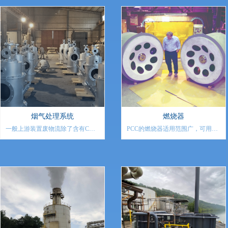
烟气处理系统
燃烧器
一般上游装置废物流除了含有C、
PCC的燃烧器适用范围广，可用于
H、O等元素以外，还可能含有N元
不同行业的焚烧系统。可采用天然
素，酸性元素S、Cl、P等。在经过
气、煤气、废气、轻油、重油、柴
各种热氧化系统（TO、FTO、RTO
油等各种油气作为燃料，。根据不
等）处理后的烟气中会转化为相应
同的焚烧特点，选用不同型号的燃
的酸性气SO2、SO3、HCl、P2O5
烧器。
等，金属盐Na2Co3、MoO3、
Na2MoO
4、SiO2等。因此为了满足现有的
排放标准要求，需要将烟气进行处