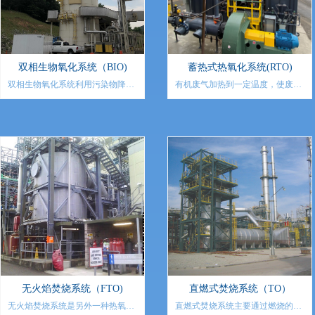
理才可达标排放。烟气处理系统主
要包括：烟气脱硝、烟气脱酸、烟
气除尘等。PCC可根据不同的系统
和烟气组成，进行相关的烟气处理
系统的设计、供货、安装指导等。
双相生物氧化系统（BIO)
蓄热式热氧化系统(RTO)
双相生物氧化系统利用污染物降解
有机废气加热到一定温度，使废气
细菌床层进行生物降解。含污染物
中的有机物分解二氧化碳和水。氧
的气体自下而上流过降解细菌床
化过程产生的高温气体流经蓄热
层，污染物与活性降解细菌接触被
体，使蓄热体升温成为“蓄热”过
分解，连续的水相自上而下流过降
程，此“蓄热”用于预热后续进入的
解细菌床层，保持降解细菌床层湿
有机废气；从而节省废气升温的燃
润和生物活性。
料消耗。蓄热体应分成两个或者多
个室，每个蓄热室依次经历蓄热-放
热-吹扫等程序，连续工作。蓄热式
热氧化系统广泛应用于不同的行
业，包括：
●石油化工行业
●复合材料和碳纤维行业
●喷涂行业
●印刷与包装行业
无火焰焚烧系统（FTO)
直燃式焚烧系统（TO）
●冶金行业
无火焰焚烧系统是另外一种热氧化
直燃式焚烧系统主要通过燃烧的方
●木材加工行业