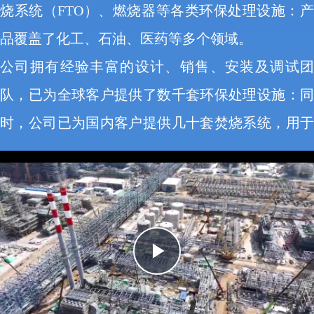
烧系统（FTO）、燃烧器等各类环保处理设施：产
品覆盖了化工、石油、医药等多个领域。
公司拥有经验丰富的设计、销售、安装及调试团
队，已为全球客户提供了数千套环保处理设施：同
时，公司已为国内客户提供几十套焚烧系统，用于
处理工厂产生的各类危险、有毒、有害的工业废
水、废气和废液。公司在含盐（高盐/低盐）废水焚
烧、含氮废气/废水焚烧、含卤素（F、Cl、Br、l
等）废气/废液焚烧、含磷废气/废液焚烧、及硫回
Play
收等各个领域拥有大量的工程经验和成功案例。
Video