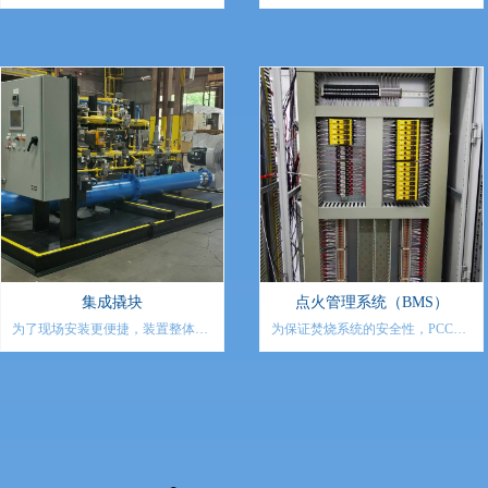
处理废物流的焚烧系统，与直燃式
式,在适当的温度、系统湍动程度、
●制药行业
焚烧系统的区别在于，FTO系统不
以及一定的停留时间条件下，废物
●食品饮料加工行业
存在火焰。在废气通过预热的惰性
流中的有机物与燃烧器产生的高温
陶瓷蓄热体床层之前，先将废气、
火焰充分混合，通过热氧化分解为
空气和燃料气进行预先混合，通过
CO2和H2O等干净气体组分，从而
热传导将蓄热体中的热量传递到气
有效的摧毁废物流中的有机物。
体混合物中，气体中的有机物将会
PCC已经为全球客户提供1000余套
被氧化成无害的产物，如：二氧化
焚烧系统，在直燃焚烧系统领域，
碳和水蒸汽，同时将产生的热量释
有着丰富的经验和良好的信誉，致
放到陶瓷蓄热体中。
力于为客户提供更优质的技术服
务。
集成撬块
点火管理系统（BMS）
为了现场安装更便捷，装置整体更
为保证焚烧系统的安全性，PCC可
整齐易操作，PCC可提供管道集成
提供一套点火管理系统(BMS)，用
撬装供货。将不同的管道、仪表及
于系统的控制与联锁。BMS是点火
相应的接线箱，按照不同的管道类
管理系统（Burner Management
型以及功能，并根据现场的安装位
System）的简称，在焚烧系统启
置，合理的制定不同的管道撬装方
动，停止和正常运行等工况下，
案。经集成撬装后管道运输至现
BMS能够连续监视各工艺运行参数
场，可直接整体吊装至合理的位
与状态，在事故工况下，第一时间